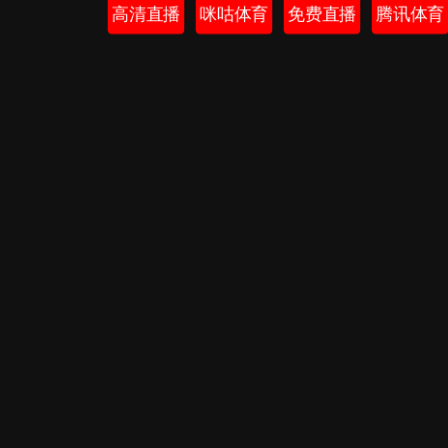
高清直播
咪咕体育
免费直播
腾讯体育