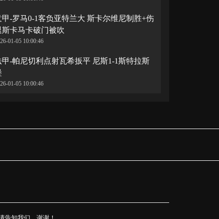
意甲-罗马0-1客负亚特兰大 斯卡尔维尼制胜+伤
退斯卡马卡破门被吹
26-01-05 10:00:46
法甲-帕尼切利点射瓦希扳平 尼斯1-1斯特拉斯
堡
26-01-05 10:00:46
请告知我们，谢谢！