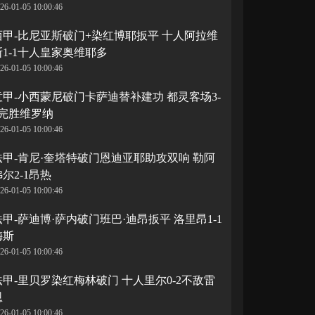
26-01-05 10:00:46
西甲-比尼亚斯破门+染红博耶扳平 十人阿拉维
斯1-1十人皇家奥维耶多
26-01-05 10:00:46
意甲-小西蒙尼破门卡萨迪替补建功 都灵客场3-
0完胜维罗纳
26-01-05 10:00:46
法甲-肯尼·奎塔特破门恩迪亚耶助攻双响 勒阿
弗尔2-1昂热
26-01-05 10:00:46
法甲-萨迪博·萨内破门班巴·迪昂扳平 洛里昂1-1
梅斯
26-01-05 10:00:46
法甲-里贝罗染红梅林破门 十人里尔0-2不敌雷
恩
26-01-05 10:00:46