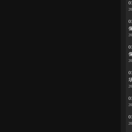
20
20
20
20
20
20