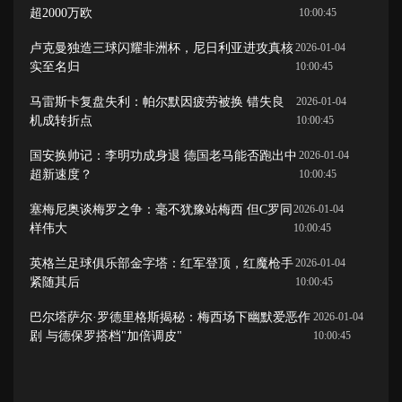
超2000万欧
10:00:45
卢克曼独造三球闪耀非洲杯，尼日利亚进攻真核
2026-01-04
实至名归
10:00:45
马雷斯卡复盘失利：帕尔默因疲劳被换 错失良
2026-01-04
机成转折点
10:00:45
国安换帅记：李明功成身退 德国老马能否跑出中
2026-01-04
超新速度？
10:00:45
塞梅尼奥谈梅罗之争：毫不犹豫站梅西 但C罗同
2026-01-04
样伟大
10:00:45
英格兰足球俱乐部金字塔：红军登顶，红魔枪手
2026-01-04
紧随其后
10:00:45
巴尔塔萨尔·罗德里格斯揭秘：梅西场下幽默爱恶作
2026-01-04
剧 与德保罗搭档"加倍调皮"
10:00:45