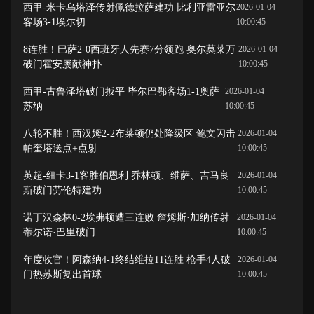
西甲-米卡乌塔泽传射佩德拉萨建功 比利亚雷亚尔
2026-01-04
客场3-1埃尔切
10:00:45
8连胜！巴萨2-0西班牙人先赛7分领跑 奥尔莫莱万
2026-01-04
破门霍安屡献神扑
10:00:45
西甲-古鲁泽塔破门扳平 毕尔巴鄂客场1-1奥萨
2026-01-04
苏纳
10:00:45
八轮不胜！西汉姆2-2布莱顿仍处降级区 鲍文闪击
2026-01-04
帕奎塔送点+点射
10:00:45
英超-纽卡3-1客胜伯恩利 乔林顿、维萨、吉马良
2026-01-04
斯破门劳伦特建功
10:00:45
诺丁汉森林0-2埃弗顿遭三连败 詹姆斯·加纳传射
2026-01-04
蒂尔诺·巴里破门
10:00:45
年度收官！阿森纳4-1终结维拉11连胜 枪手4人破
2026-01-04
门热苏斯复出首球
10:00:45