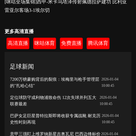
[咪咕全场集锦]西甲-米卡乌塔泽传射佩德拉萨建功 比利亚
雷亚尔客场3-1埃尔切
更多高清直播
高清直播
咪咕体育
免费直播
腾讯体育
足球新闻
7200万镑豪购背后的裂痕：埃梅里与枪手管理层
2026-01-04
的"扎哈心结"
10:00:45
定位球防守成利物浦致命伤 12次失球并列五大
2026-01-04
联赛最差
10:00:45
巴萨女足巨星普特拉斯即将收获专属战靴 耐克历
2026-01-04
史性时刻再现
10:00:45
意甲三强盯上维罗纳新星吉奥瓦尼 巴西边锋标价
2026-01-04